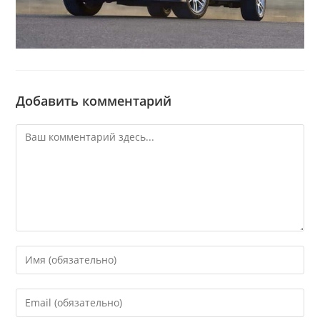
Добавить комментарий
Комментарий
Введите
свое
имя
Введите
или
свой