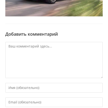
Добавить комментарий
Комментарий
Введите
свое
имя
Введите
или
свой