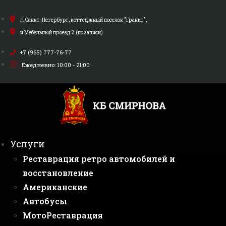
Перейти
к
г. Санкт-Петербург, коттеджный поселок "Гранит",
содержимому
и Мебельный проезд 2 (по записи)
+7 (965) 777-76-77
Ежедневно: 10:00 - 21:00
Услуги
Реставрация ретро автомобилей и
восстановление
Американские
Автобусы
МотоРеставрация