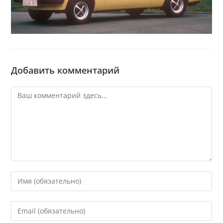
Добавить комментарий
Комментарий
Введите
свое
имя
Введите
или
свой