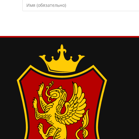
Введите
свое
имя
или
имя
пользователя,
чтобы
прокомментировать