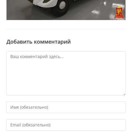
Добавить комментарий
Комментарий
Введите
свое
имя
Введите
или
свой