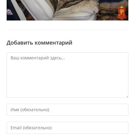
Добавить комментарий
Комментарий
Введите
свое
имя
Введите
или
свой