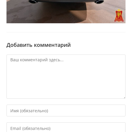
Добавить комментарий
Комментарий
Введите
свое
имя
Введите
или