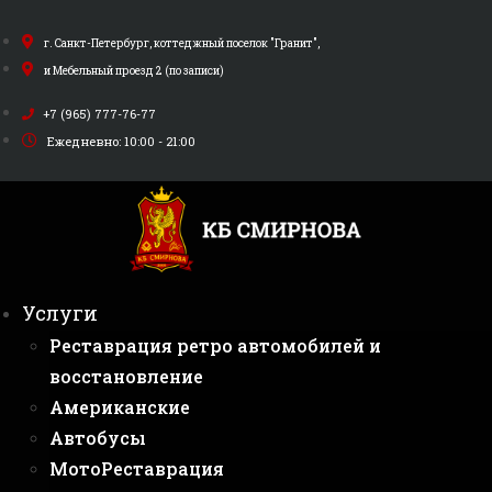
Перейти
к
г. Санкт-Петербург, коттеджный поселок "Гранит",
содержимому
и Мебельный проезд 2 (по записи)
+7 (965) 777-76-77
Ежедневно: 10:00 - 21:00
Услуги
Реставрация ретро автомобилей и
восстановление
Американские
Автобусы
МотоРеставрация