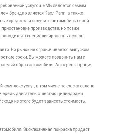
требованной услугой. БМВ является самым
елем бренда является Карл Рапп, а также
жные средства и получить автомобиль своей
о приостановке производства, но позже
 проводится в специализированных салон.
авто. Но рынок не ограничивается выпуском
ороткие сроки. Вы можете позвонить нам и
елаемый образ автомобиля. Авто реставрация
комплекс услуг, в том числе покраска салона
очередь двигатель с шестью цилиндрами.
сходя из этого будет зависеть стоимость.
автомобиля. Эксклюзивная покраска придаст