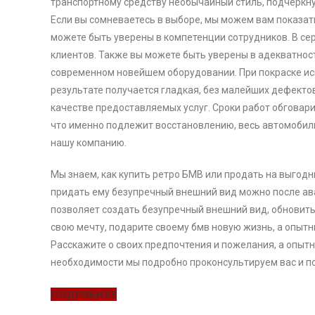
транспортному средству необычайный стиль, подчеркну
Если вы сомневаетесь в выборе, мы можем вам показать
можете быть уверены в компетенции сотрудников. В с
клиентов. Также вы можете быть уверены в адекватност
современном новейшем оборудовании. При покраске исп
результате получается гладкая, без малейших дефекто
качестве предоставляемых услуг. Сроки работ обговари
что именно подлежит восстановлению, весь автомобиль,
нашу компанию.
Мы знаем, как купить ретро БМВ или продать на выгод
придать ему безупречный внешний вид можно после ава
позволяет создать безупречный внешний вид, обновить
свою мечту, подарите своему бмв новую жизнь, а опытн
Расскажите о своих предпочтения и пожелания, а опытн
необходимости мы подробно проконсультируем вас и п
ПОДРОБНЕЕ