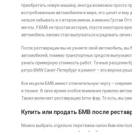
приобретать новую машину, иногда возможно просто п
востребованным автомобилем в мире, его ценят и ему д
нельзя забывать и о втором имени, а именно Густав О
мечты. У БМВ не простая история, спустя некоторое вр
автомобиль заново стал выпускаться и радовать своих
После реставрации вы не узнаете свой автомобиль, вы 
автомобилей, помимо транспортных средств выпускаю
узнать примерную стоимость работ. Точные расценки 
ретро BMW Санкт-Петербург и ремонт – это верное реш
Все модели БМВ имеют отличительную черту – современ
и тюнинг. В свое время особое внимание привлек авто
Также включает реставрацию bmw фар. То есть, вы сами
Купить или продать БМВ после рестав
Можно выбрать отдельно перетяжка салон бмв или полн