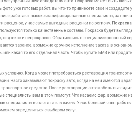
в безупречный вкус обладателя авто. Покраска может быть любых
 фото уже готовых работ, вы что-то привнесете свое и создадите
ервисе работают высококвалифицированные специалисты, за плеч
и расценок, у нас самые выгодные расценки по региону.
Покраска
ользуются только качественные составы. Покраска будет выгляде
в, подтеков и непрокрасов. Обратившись в специализированный с
ваются заранее, возможно срочное исполнение заказа, в основном
 или какая то его отдельная часть. Чтобы купить БМВ или продать
ных условиях. Когда может потребоваться реставрация транспортн
рии. Часто заказывают покраску авто, когда на ней имеются цара
 транспортное средство. После реставрации автомобиль выглядит
ые специалисты вам в этом помогут. Что касаемо фар, возможно и
ые специалисты воплотят это в жизнь. У нас большой опыт работы
оможем определиться с выбором услуг.