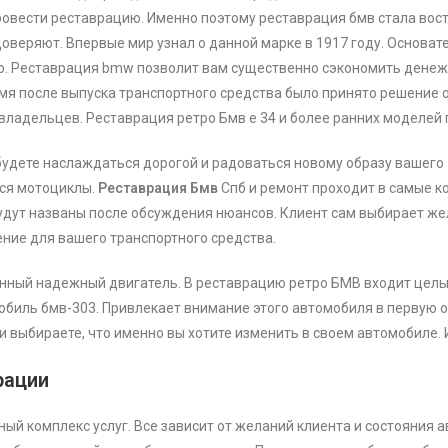
ровести реставрацию. Именно поэтому реставрация бмв стала вос
оверяют. Впервые мир узнал о данной марке в 1917 году. Основат
тто. Реставрация bmw позволит вам существенно сэкономить дене
емя после выпуска транспортного средства было принято решение 
 владельцев. Реставрация ретро Бмв е 34 и более ранних моделей
будете наслаждаться дорогой и радоваться новому образу вашего 
тся мотоциклы.
Реставрация Бмв
Спб и ремонт проходит в самые к
будут названы после обсуждения нюансов. Клиент сам выбирает ж
ение для вашего транспортного средства.
ный надежный двигатель. В реставрацию ретро БМВ входит целый 
мобиль бмв-303. Привлекает внимание этого автомобиля в первую 
 выбираете, что именно вы хотите изменить в своем автомобиле. И
рации
ый комплекс услуг. Все зависит от желаний клиента и состояния 