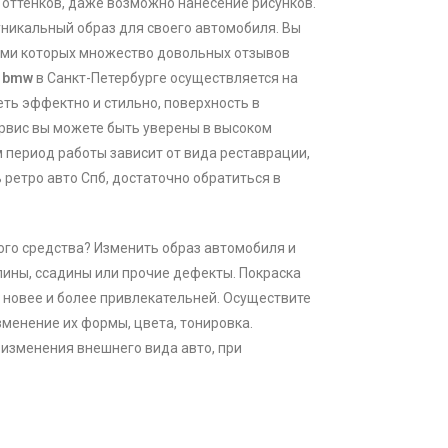
 оттенков, даже возможно нанесение рисунков.
 уникальный образ для своего автомобиля. Вы
ами которых множество довольных отзывов
 bmw
в Санкт-Петербурге осуществляется на
ть эффектно и стильно, поверхность в
ервис вы можете быть уверены в высоком
 период работы зависит от вида реставрации,
 ретро авто Спб, достаточно обратиться в
ого средства? Изменить образ автомобиля и
пины, ссадины или прочие дефекты. Покраска
 новее и более привлекательней. Осуществите
зменение их формы, цвета, тонировка.
 изменения внешнего вида авто, при