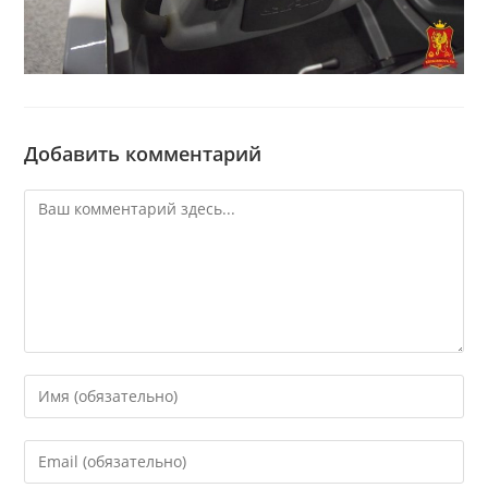
Добавить комментарий
Комментарий
Введите
свое
имя
Введите
или
свой