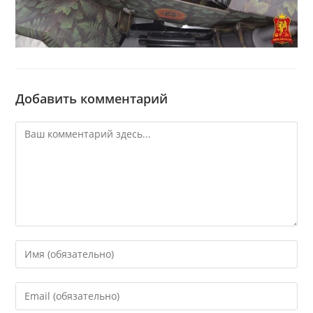
Добавить комментарий
Комментарий
Введите
свое
имя
Введите
или
свой