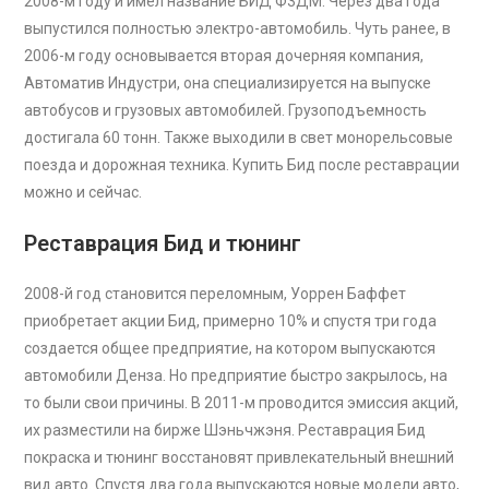
2008-м году и имел название БИД Ф3ДМ. Через два года
выпустился полностью электро-автомобиль. Чуть ранее, в
2006-м году основывается вторая дочерняя компания,
Автоматив Индустри, она специализируется на выпуске
автобусов и грузовых автомобилей. Грузоподъемность
достигала 60 тонн. Также выходили в свет монорельсовые
поезда и дорожная техника. Купить Бид после реставрации
можно и сейчас.
Реставрация Бид и тюнинг
2008-й год становится переломным, Уоррен Баффет
приобретает акции Бид, примерно 10% и спустя три года
создается общее предприятие, на котором выпускаются
автомобили Денза. Но предприятие быстро закрылось, на
то были свои причины. В 2011-м проводится эмиссия акций,
их разместили на бирже Шэньчжэня. Реставрация Бид
покраска и тюнинг восстановят привлекательный внешний
вид авто. Спустя два года выпускаются новые модели авто,