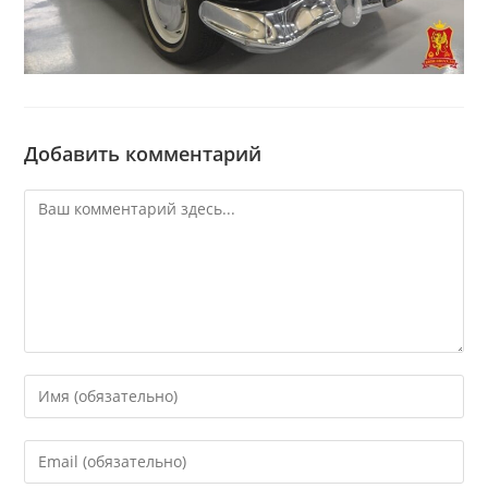
Добавить комментарий
Комментарий
Введите
свое
имя
Введите
или
свой