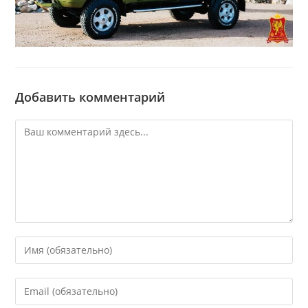
Добавить комментарий
Комментарий
Введите
свое
имя
Введите
или
свой