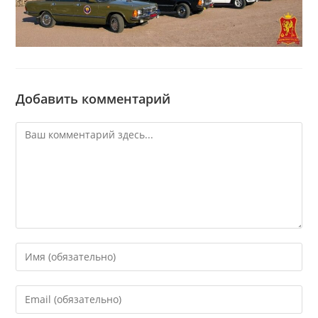
Добавить комментарий
Комментарий
Введите
свое
имя
Введите
или
свой