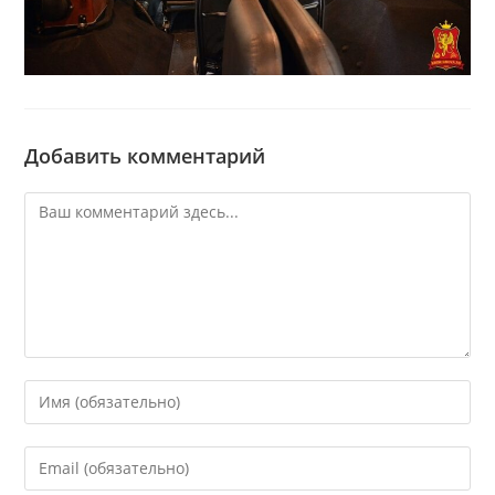
Добавить комментарий
Комментарий
Введите
свое
имя
Введите
или
свой