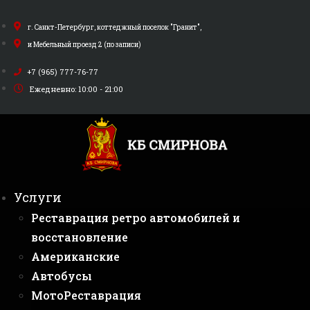
Перейти
к
г. Санкт-Петербург, коттеджный поселок "Гранит",
содержимому
и Мебельный проезд 2 (по записи)
+7 (965) 777-76-77
Ежедневно: 10:00 - 21:00
Услуги
Реставрация ретро автомобилей и
восстановление
Американские
Автобусы
МотоРеставрация