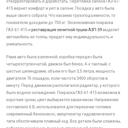
откорректировать и доработать. Перетяжка салона ГАЗ-61-
415 вернет комфорт и уют в салоне. Посадка у авто была
выше своего собрата. Что касаемо грузоподъемности, то
показатели доходили до 750 кг. Эксклюзивная покраска
ГАЗ-61-415 и
реставрация зенитной пушки АЗП-39
выделит
автомобиль из толпы, придаст ему индивидуальность и
уникальность.
Рама авто была усиленной, коробка передач была
четырехступенчатой, движок был бензо, 4-х тактный, с
шестью цилиндрами, объем его был 3,5 литра, мощность
двигателя 76 лошадок, если частота 3400 оборотов в
минуту. Перед движком располагался радиатор, у которого
было водное охлаждение. Покраска ГАЗ-61-415 возможна в
короткие сроки, цвет выбирается заказчиком. Напряжение
составляло 6 В, использовался для перекачки топлива
современный бензонасос, амортизатор гидравлического
типа обеспечивали плавный ход. Все детали были слажены,