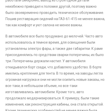
работали синхронно, выход из строя одной детали
неизбежно приводил к поломке другой, поэтому важно
было своевременно проводить техническое обслуживание.
Пошив реставрация сидений на ГАЗ-61-415 не менее важна,
так как комфорт и уют салона не менее важны.
В автомобиле все было продумано до мелочей. Часто авто
использовалось в темное время, для освещения были
установлены электро фары, а также две габаритки. К раме
присоединялись по средствам сварки поперечины, их было
три. Поперечины держали настил. У автомобиля
откидывался борт сзади, что добавляло удобство. В борте
имелись крепления для тента. В то время, на заводы легла
огромная нагрузка и они не могли осилить новые заказы, но
все-таки, в небольшом объеме, но все-таки
изготавливались автомобили. Кроме того, авто
продолжало модернизироваться. К примеру, были такие
изменения, как реконструкция кабины, она стала открытой.
Кроме технических особенностей не менее важна была