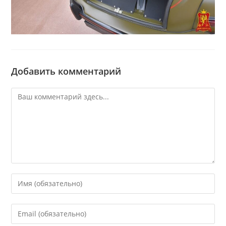
Добавить комментарий
Комментарий
Введите
свое
имя
Введите
или
свой