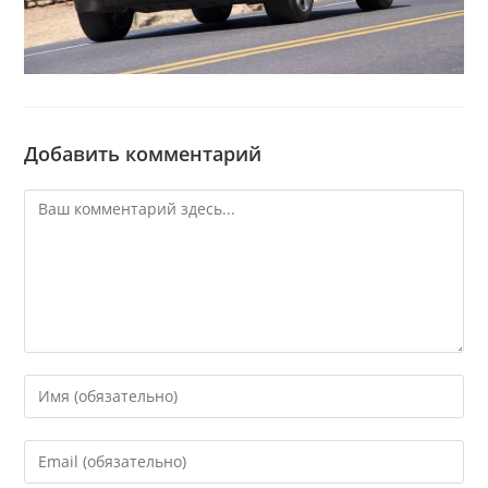
Добавить комментарий
Комментарий
Введите
свое
имя
Введите
или
свой