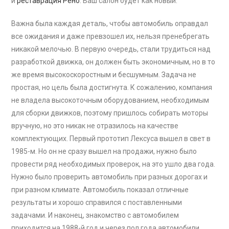
и
реставрация Рено
. Ваш салон будет как новый.
Важна была каждая деталь, чтобы автомобиль оправдал
все ожидания и даже превзошел их, нельзя пренебрегать
никакой мелочью. В первую очередь, стали трудиться над
разработкой движка, он должен быть экономичным, но в то
же время высокоскоростным и бесшумным. Задача не
простая, но цель была достигнута. К сожалению, компания
не владела высокоточным оборудованием, необходимым
для сборки движков, поэтому пришлось собирать моторы
вручную, но это никак не отразилось на качестве
комплектующих. Первый прототип Лексуса вышел в свет в
1985-м. Но он не сразу вышел на продажи, нужно было
провести ряд необходимых проверок, на это ушло два года.
Нужно было проверить автомобиль при разных дорогах и
при разном климате. Автомобиль показал отличные
результаты и хорошо справился с поставленными
задачами. И наконец, знакомство с автомобилем
приходится на 1988-й год и через пол года автомобили