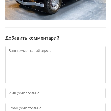
Добавить комментарий
Комментарий
Введите
свое
имя
Введите
или