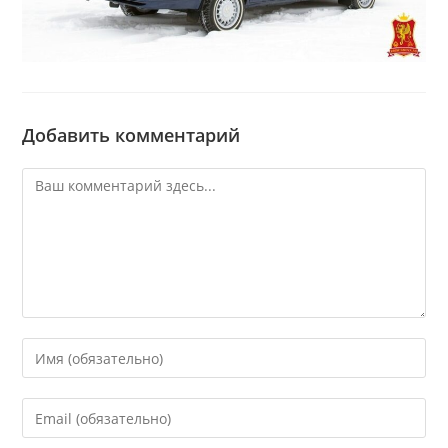
Добавить комментарий
Комментарий
Введите
свое
имя
Введите
или
свой