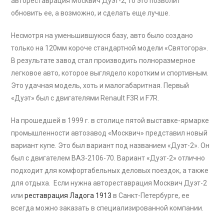
автореставрация Москвич Дуэт-2, то это позволит
обновить ее, а возможно, и сделать еще лучше.
Несмотря на уменьшившуюся базу, авто было создано
только на 120мм короче стандартной модели «Святогора».
В результате завод стал производить полноразмерное
легковое авто, которое выглядело коротким и спортивным.
Это удачная модель, хоть и малогабаритная. Первый
«Дуэт» был с двигателями Renault F3R и F7R.
На прошедшей в 1999 г. в столице пятой выставке-ярмарке
промышленности автозавод «Москвич» представил новый
вариант купе. Это был вариант под названием «Дуэт-2». Он
был с двигателем ВАЗ-2106-70. Вариант «Дуэт-2» отлично
подходит для комфортабельных деловых поездок, а также
для отдыха. Если нужна автореставрация Москвич Дуэт-2
или
реставрация Ладога 1913
в Санкт-Петербурге, ее
всегда можно заказать в специализированной компании.