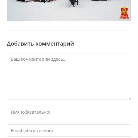
Добавить комментарий
Комментарий
Введите
свое
имя
Введите
или
свой