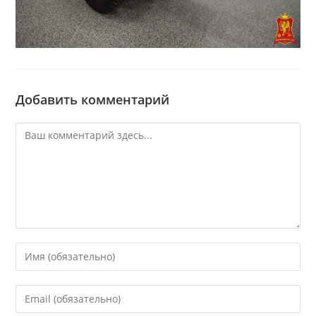
Добавить комментарий
Комментарий
Введите
свое
имя
Введите
или
свой