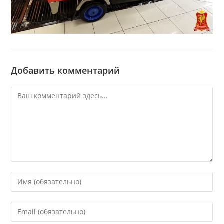
Добавить комментарий
Комментарий
Введите
свое
имя
Введите
или
свой