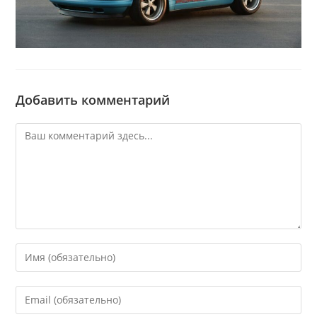
Добавить комментарий
Комментарий
Введите
свое
имя
Введите
или
свой