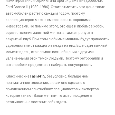
лимитированной серии Grand Sport и даже внедорожник
Ford Bronco III (1980-1986). Стоит отметить, что цена таких
автомобилей растет с каждым годом, поэтому
коллекционеров можно смело назвать хорошими
инвесторами. Но помимо этого, это еще и любимое хобби,
осуществление заветной мечты, а также пропуск в
закрытый клуб. При этом любимые машины будут приносить
удовольствие от каждого выезда на них. Еще один важный
момент здесь, это возможность общения с другими
увлеченными этой темой людьми. Поэтому ретроралли и
автопробеги продолжают набирать популярность.
Классические
Газ м415
, безусловно, больше чем
прагматичное вложение, а если оно сделано с
привлечением опытнейших специалистов и экспертов,
которые «знают Ваши мечты», то их воплощение в
реальность не заставит себя ждать.