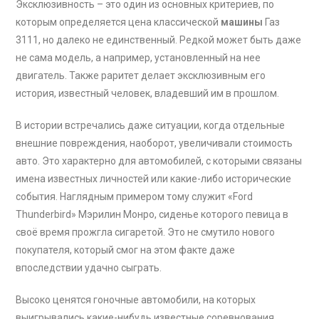
Эксклюзивность – это один из основных критериев, по
которым определяется цена классической
машины
Газ
3111, но далеко не единственный. Редкой может быть даже
не сама модель, а например, установленный на нее
двигатель. Также раритет делает эксклюзивным его
история, известный человек, владевший им в прошлом.
В истории встречались даже ситуации, когда отдельные
внешние повреждения, наоборот, увеличивали стоимость
авто. Это характерно для автомобилей, с которыми связаны
имена известных личностей или какие-либо исторические
события. Наглядным примером тому служит «Ford
Thunderbird» Мэрилин Монро, сиденье которого певица в
своё время прожгла сигаретой. Это не смутило нового
покупателя, который смог на этом факте даже
впоследствии удачно сыграть.
Высоко ценятся гоночные автомобили, на которых
выигрывались какие-нибудь известные соревнования.