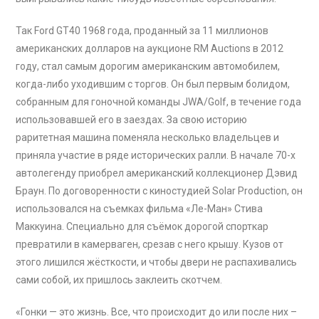
Так Ford GT40 1968 года, проданный за 11 миллионов
американских долларов на аукционе RM Auctions в 2012
году, стал самым дорогим американским автомобилем,
когда-либо уходившим с торгов. Он был первым болидом,
собранным для гоночной команды JWA/Golf, в течение года
использовавшей его в заездах. За свою историю
раритетная машина поменяла несколько владельцев и
приняла участие в ряде исторических ралли. В начале 70-х
автолегенду приобрел американский коллекционер Дэвид
Браун. По договоренности с киностудией Solar Production, он
использовался на съемках фильма «Ле-Ман» Стива
Маккуина. Специально для съёмок дорогой спорткар
превратили в камерваген, срезав с него крышу. Кузов от
этого лишился жёсткости, и чтобы двери не распахивались
сами собой, их пришлось заклеить скотчем.
«Гонки — это жизнь. Все, что происходит до или после них –