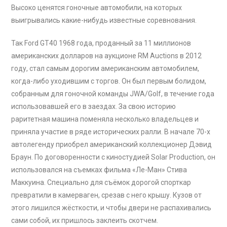
Высоко ценятся гоночные автомобили, на которых
выигрывались какие-нибудь известные соревнования.
Так Ford GT40 1968 года, проданный за 11 миллионов
американских долларов на аукционе RM Auctions в 2012
году, стал самым дорогим американским автомобилем,
когда-либо уходившим с торгов. Он был первым болидом,
собранным для гоночной команды JWA/Golf, в течение года
использовавшей его в заездах. За свою историю
раритетная машина поменяла несколько владельцев и
приняла участие в ряде исторических ралли. В начале 70-х
автолегенду приобрел американский коллекционер Дэвид
Браун. По договоренности с киностудией Solar Production, он
использовался на съемках фильма «Ле-Ман» Стива
Маккуина. Специально для съёмок дорогой спорткар
превратили в камерваген, срезав с него крышу. Кузов от
этого лишился жёсткости, и чтобы двери не распахивались
сами собой, их пришлось заклеить скотчем.