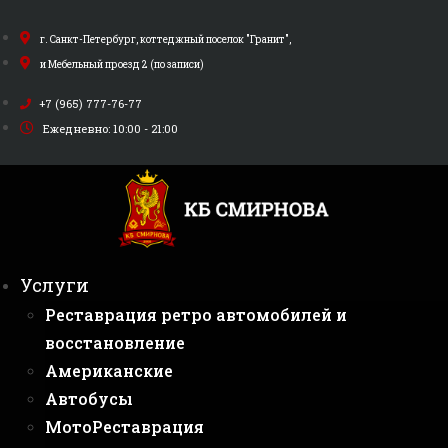
Перейти
к
г. Санкт-Петербург, коттеджный поселок "Гранит",
содержимому
и Мебельный проезд 2 (по записи)
+7 (965) 777-76-77
Ежедневно: 10:00 - 21:00
Услуги
Реставрация ретро автомобилей и
восстановление
Американские
Автобусы
МотоРеставрация