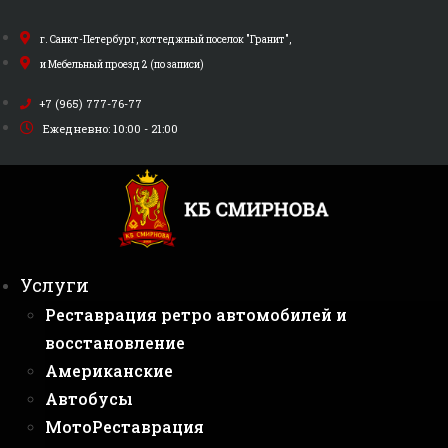
Перейти
к
г. Санкт-Петербург, коттеджный поселок "Гранит",
содержимому
и Мебельный проезд 2 (по записи)
+7 (965) 777-76-77
Ежедневно: 10:00 - 21:00
Услуги
Реставрация ретро автомобилей и
восстановление
Американские
Автобусы
МотоРеставрация