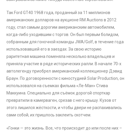
Так Ford GT40 1968 года, проданный за 11 миллионов
американских долларов на аукционе RM Auctions в 2012
году, стал самым дорогим американским автомобилем,
когда-либо уходившим с торгов. Он был первым болидом,
собранным для гоночной команды JWA/Golf, в течение года
использовавшей его в заездах. За свою историю
раритетная машина поменяла несколько владельцев и
приняла участие в ряде исторических ралли. В начале 70-х
автолегенду приобрел американский коллекционер Дэвид
Браун. По договоренности с киностудией Solar Production, он
использовался на съемках фильма «Ле-Ман» Стива
Маккуина. Специально для съёмок дорогой спорткар
превратили в камерваген, срезав с него крышу. Кузов от
этого лишился жёсткости, и чтобы двери не распахивались
сами собой, их пришлось заклеить скотчем.
«Гонки — это жизнь. Все, что происходит до или после них –