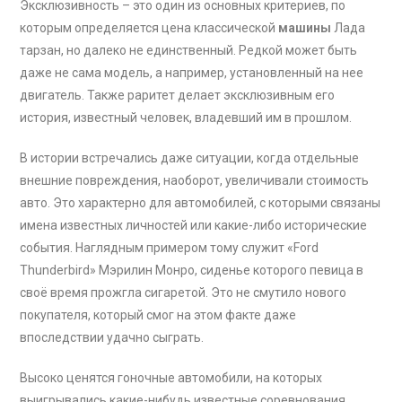
Эксклюзивность – это один из основных критериев, по
которым определяется цена классической
машины
Лада
тарзан, но далеко не единственный. Редкой может быть
даже не сама модель, а например, установленный на нее
двигатель. Также раритет делает эксклюзивным его
история, известный человек, владевший им в прошлом.
В истории встречались даже ситуации, когда отдельные
внешние повреждения, наоборот, увеличивали стоимость
авто. Это характерно для автомобилей, с которыми связаны
имена известных личностей или какие-либо исторические
события. Наглядным примером тому служит «Ford
Thunderbird» Мэрилин Монро, сиденье которого певица в
своё время прожгла сигаретой. Это не смутило нового
покупателя, который смог на этом факте даже
впоследствии удачно сыграть.
Высоко ценятся гоночные автомобили, на которых
выигрывались какие-нибудь известные соревнования.