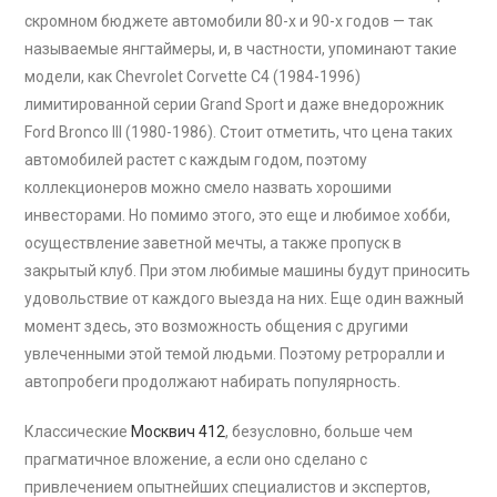
скромном бюджете автомобили 80-х и 90-х годов — так
называемые янгтаймеры, и, в частности, упоминают такие
модели, как Chevrolet Corvette C4 (1984-1996)
лимитированной серии Grand Sport и даже внедорожник
Ford Bronco III (1980-1986). Стоит отметить, что цена таких
автомобилей растет с каждым годом, поэтому
коллекционеров можно смело назвать хорошими
инвесторами. Но помимо этого, это еще и любимое хобби,
осуществление заветной мечты, а также пропуск в
закрытый клуб. При этом любимые машины будут приносить
удовольствие от каждого выезда на них. Еще один важный
момент здесь, это возможность общения с другими
увлеченными этой темой людьми. Поэтому ретроралли и
автопробеги продолжают набирать популярность.
Классические
Москвич 412
, безусловно, больше чем
прагматичное вложение, а если оно сделано с
привлечением опытнейших специалистов и экспертов,