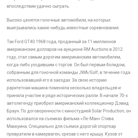
впоследствии удачно сыграть.
Высоко ценятся гоночные автомобили, на которых
выигрывались какие-нибудь известные соревнования.
Так Ford GT40 1968 года, проданный за 11 миллионов
американских долларов на аукционе RM Auctions в 2012
году, стал самым дорогим американским автомобилем,
когда-либо уходившим с торгов. Он был первым болидом,
собранным для гоночной команды JWA/Golf, в течение года
использовавшей его в заездах. За свою историю
раритетная машина поменяла несколько владельцев и
приняла участие в ряде исторических ралли. В начале 70-х
автолегенду приобрел американский коллекционер Дэвид
Браун. По договоренности с киностудией Solar Production, он
использовался на съемках фильма «Ле-Ман» Стива
Маккуина. Специально для съёмок дорогой спорткар
превратили в камерваген, срезав с него крышу. Кузов от