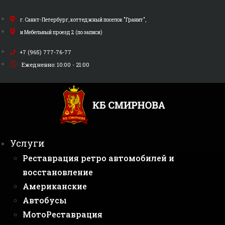
Перейти
к
г. Санкт-Петербург, коттеджный поселок "Гранит",
содержимому
и Мебельный проезд 2 (по записи)
+7 (965) 777-76-77
Ежедневно: 10:00 - 21:00
Услуги
Реставрация ретро автомобилей и
восстановление
Американские
Автобусы
МотоРеставрация