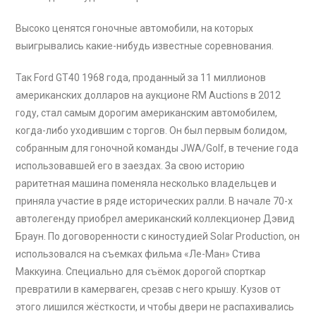
Высоко ценятся гоночные автомобили, на которых
выигрывались какие-нибудь известные соревнования.
Так Ford GT40 1968 года, проданный за 11 миллионов
американских долларов на аукционе RM Auctions в 2012
году, стал самым дорогим американским автомобилем,
когда-либо уходившим с торгов. Он был первым болидом,
собранным для гоночной команды JWA/Golf, в течение года
использовавшей его в заездах. За свою историю
раритетная машина поменяла несколько владельцев и
приняла участие в ряде исторических ралли. В начале 70-х
автолегенду приобрел американский коллекционер Дэвид
Браун. По договоренности с киностудией Solar Production, он
использовался на съемках фильма «Ле-Ман» Стива
Маккуина. Специально для съёмок дорогой спорткар
превратили в камерваген, срезав с него крышу. Кузов от
этого лишился жёсткости, и чтобы двери не распахивались