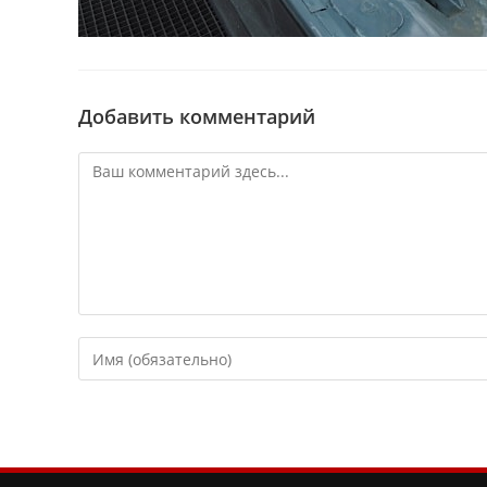
Добавить комментарий
Комментарий
Введите
свое
имя
или
имя
пользователя,