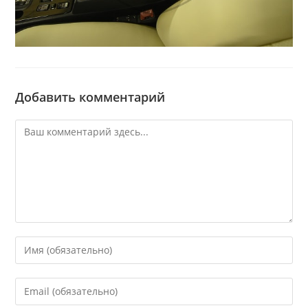
Добавить комментарий
Комментарий
Введите
свое
имя
Введите
или
свой