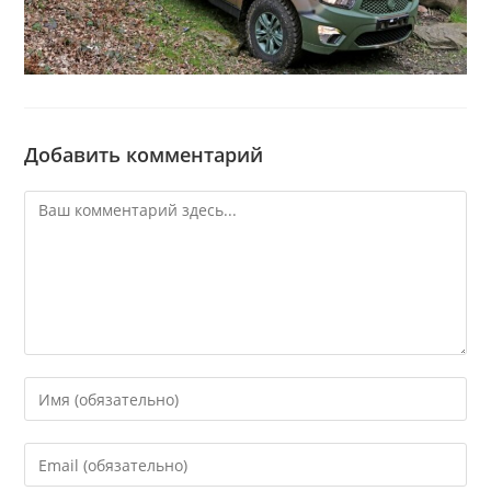
Добавить комментарий
Комментарий
Введите
свое
имя
Введите
или
свой