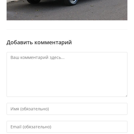
Добавить комментарий
Комментарий
Введите
свое
имя
Введите
или
свой