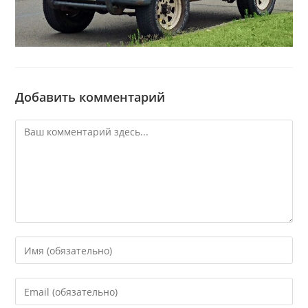
Добавить комментарий
Комментарий
Введите
свое
имя
Введите
или
свой