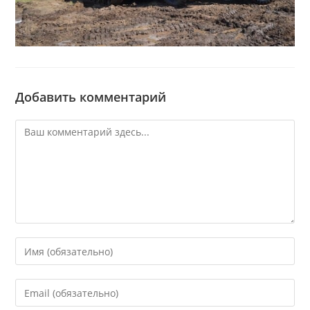
Добавить комментарий
Комментарий
Введите
свое
имя
Введите
или
свой