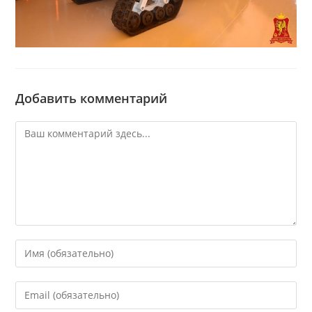
Добавить комментарий
Комментарий
Введите
свое
имя
Введите
или
свой