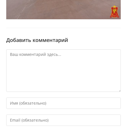
Добавить комментарий
Комментарий
Введите
свое
имя
Введите
или
свой