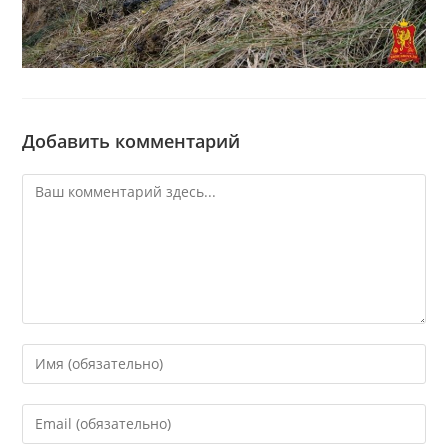
Добавить комментарий
Комментарий
Введите
свое
имя
Введите
или
свой