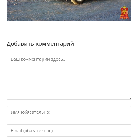
Добавить комментарий
Комментарий
Введите
свое
имя
Введите
или
свой