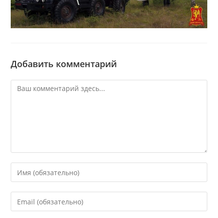
Добавить комментарий
Комментарий
Введите
свое
имя
Введите
или
свой
имя