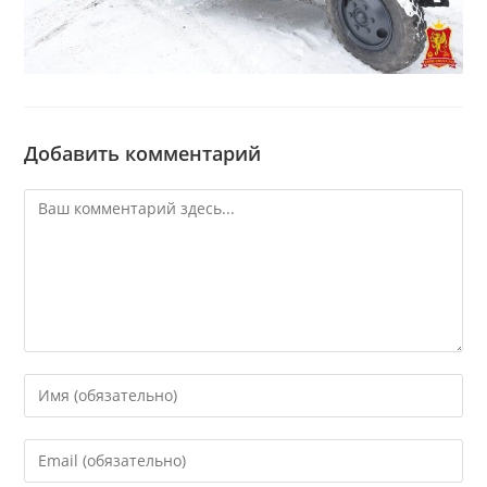
Добавить комментарий
Комментарий
Введите
свое
имя
Введите
или
свой