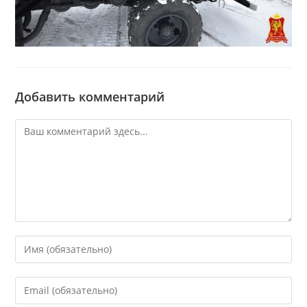
Добавить комментарий
Комментарий
Введите
свое
имя
Введите
или
свой