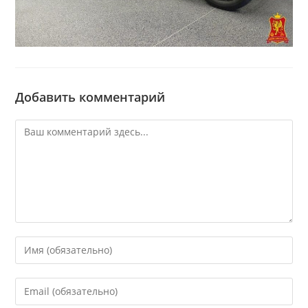
Добавить комментарий
Комментарий
Введите
свое
имя
Введите
или
свой