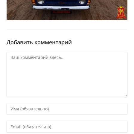
Добавить комментарий
Комментарий
Введите
свое
имя
Введите
или
свой