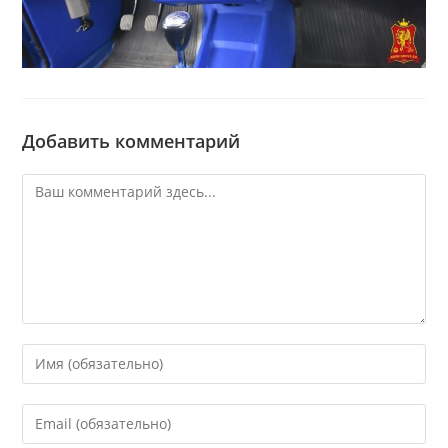
Добавить комментарий
Комментарий
Введите
свое
имя
Введите
или
свой