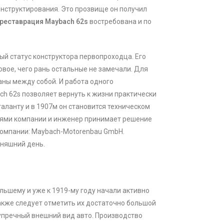
конструктирования. Это прозвище он получил
реставрация Maybach 62s
востребована и по
ый статус конструктора первопроходца. Его
овое, чего рань остальные не замечали. Для
заны между собой. И работа одного
h 62s позволяет вернуть к жизни практически
аланту и в 1907м он становится техническом
лями компании и инженер принимает решение
 компании: Maybach-Motorenbau GmbH.
дняшний день.
льшему и уже к 1919-му году начали активно
акже следует отметить их достаточно большой
упречный внешний вид авто. Производство