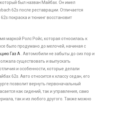
, который был назван Майбах. Он имел
ybach 62s после реставрации. Отличается
62s покраска и тюнинг восстановит
емя маркой Ролс Ройс, которая относилась к
 все было продумано до мелочей, начиная с
цию Газ А
. Автомобили не забыты до сих пор и
должала существовать и выпускать
 отличия и особенности, которые делали
х 62s. Авто относится к классу седан, его
урге позволит вернуть первоначальный
сается как сидений, так и управления, само
риала, так и из любого другого. Также можно