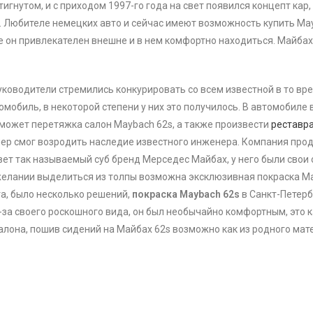
игнутом, и с приходом 1997-го года на свет появился концепт кар
у. Любителе немецких авто и сейчас имеют возможность купить Ma
он привлекателен внешне и в нем комфортно находиться. Майбах 
руководители стремились конкурировать со всем известной в то вр
омобиль, в некоторой степени у них это получилось. В автомобиле
поможет перетяжка салон Maybach 62s, а также произвести
реставра
лер смог возродить наследие известного инженера. Компания про
свет так называемый суб бренд Мерседес Майбах, у него были свои
лании выделиться из толпы возможна эксклюзивная покраска Майба
та, было несколько решений,
покраска Maybach 62s
в Санкт-Петерб
а своего роскошного вида, он был необычайно комфортным, это ка
лона, пошив сидений на Майбах 62s возможно как из родного мате