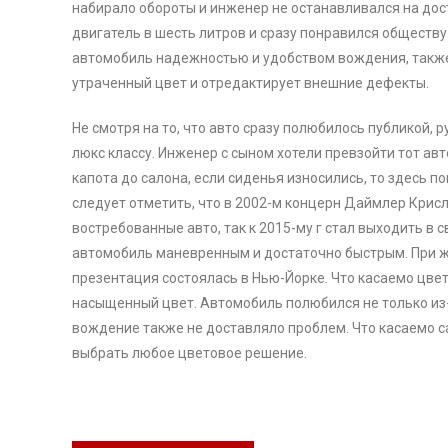
набирало обороты и инженер не останавливался на дост
двигатель в шесть литров и сразу понравился обществ
автомобиль надежностью и удобством вождения, также 
утраченный цвет и отредактирует внешние дефекты.
Не смотря на то, что авто сразу полюбилось публикой, 
люкс классу. Инженер с сыном хотели превзойти тот авт
капота до салона, если сиденья износились, то здесь 
следует отметить, что в 2002-м концерн Даймлер Крис
востребованные авто, так к 2015-му г стал выходить в 
автомобиль маневренным и достаточно быстрым. При же
презентация состоялась в Нью-Йорке. Что касаемо цве
насыщенный цвет. Автомобиль полюбился не только из-з
вождение также не доставляло проблем. Что касаемо са
выбрать любое цветовое решение.