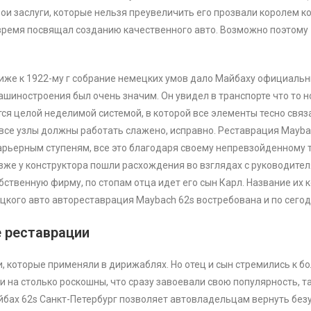
вои заслуги, которые нельзя преувеличить его прозвали королем 
и время посвящал созданию качественного авто. Возможно поэтому
лиже к 1922-му г собрание немецких умов дало Майбаху официальн
ашиностроения был очень значим. Он увидел в транспорте что то н
яется целой неделимой системой, в которой все элементы тесно свя
все узлы должны работать слажено, исправно. Реставрация Maybac
рьерным ступеням, все это благодаря своему непревзойденному т
зже у конструктора пошли расхождения во взглядах с руководите
обственную фирму, по стопам отца идет его сын Карл. Название их
кого авто автореставрация Maybach 62s востребована и по сего
е реставрации
 которые применяли в дирижаблях. Но отец и сын стремились к бо
на столько роскошны, что сразу завоевали свою популярность, т
йбах 62s Санкт-Петербург позволяет автовладельцам вернуть без