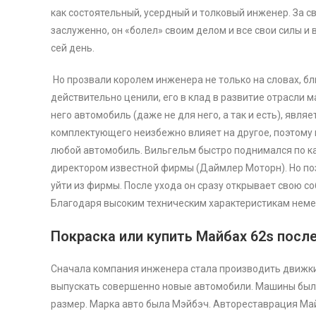
как состоятельный, усердный и толковый инженер. За с
заслуженно, он «болел» своим делом и все свои силы 
сей день.
Но прозвали королем инженера не только на словах, б
действительно ценили, его в клад в развитие отрасли м
него автомобиль (даже не для него, а так и есть), явл
комплектующего неизбежно влияет на другое, поэтому 
любой автомобиль. Вильгельм быстро поднимался по ка
директором известной фирмы (Даймлер Моторн). Но по
уйти из фирмы. После ухода он сразу открывает свою с
Благодаря высоким техническим характеристикам немец
Покраска или купить Майбах 62s посл
Сначала компания инженера стала производить движки,
выпускать совершенно новые автомобили. Машины были 
размер. Марка авто была Мэйбэч. Автореставрация Ма