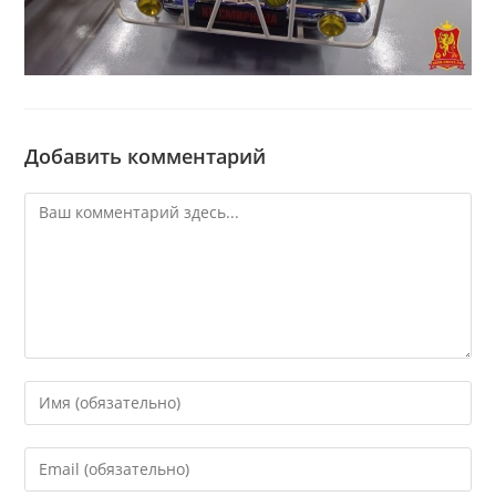
Добавить комментарий
Комментарий
Введите
свое
имя
Введите
или
свой